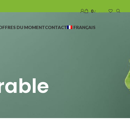
0
/
د.ت
0,00
OFFRES DU MOMENT
CONTACT
FRANÇAIS
rable