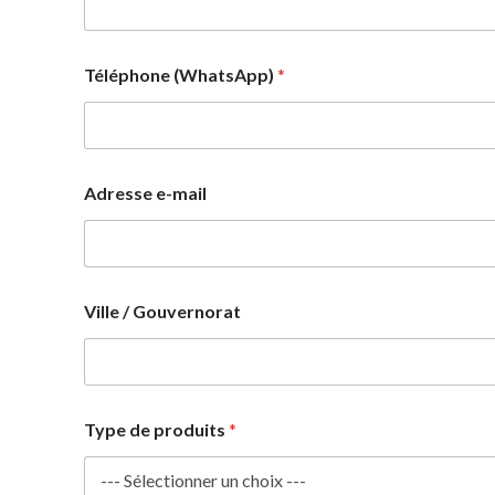
Téléphone (WhatsApp)
*
V
Adresse e-mail
i
l
l
e
*
c
Ville / Gouvernorat
a
p
a
c
i
t
Type de produits
*
é