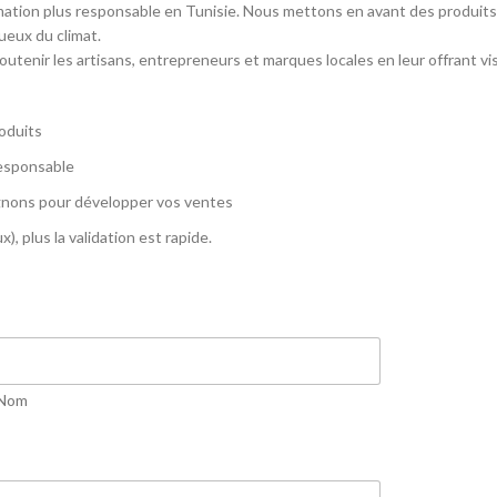
ion plus responsable en Tunisie. Nous mettons en avant des produits lo
ueux du climat.
utenir les artisans, entrepreneurs et marques locales en leur offrant vi
roduits
responsable
gnons pour développer vos ventes
), plus la validation est rapide.
Nom