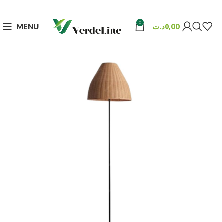
0
MENU
د.ت
0,00