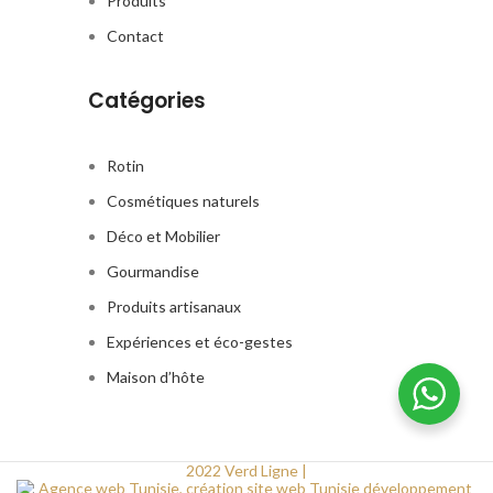
Produits
d’élégance. Sa structure robuste
offrons la possibilité de
garantit une durabilité à long
personnaliser la couleur du
Contact
terme, tandis que son design
rotin pour correspondre
intemporel s’adapte à une variété
parfaitement à votre décor.
de décors.
Catégories
Rotin
Cosmétiques naturels
Déco et Mobilier
Gourmandise
Produits artisanaux
Expériences et éco-gestes
Maison d’hôte
2022 Verd Ligne |