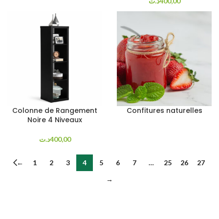
د.ت
400,00
Colonne de Rangement
Confitures naturelles
Noire 4 Niveaux
د.ت
400,00
←
1
2
3
4
5
6
7
…
25
26
27
→