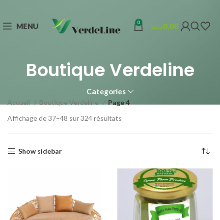
0
MENU
د.ت
0,00
Boutique Verdeline
Categories
Accueil
Boutique Verdeline
Page 4
Affichage de 37–48 sur 324 résultats
Show sidebar