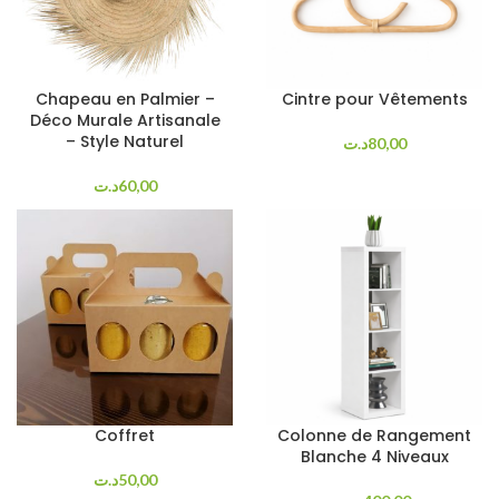
Chapeau en Palmier –
Cintre pour Vêtements
Déco Murale Artisanale
– Style Naturel
د.ت
80,00
د.ت
60,00
Coffret
Colonne de Rangement
Blanche 4 Niveaux
د.ت
50,00