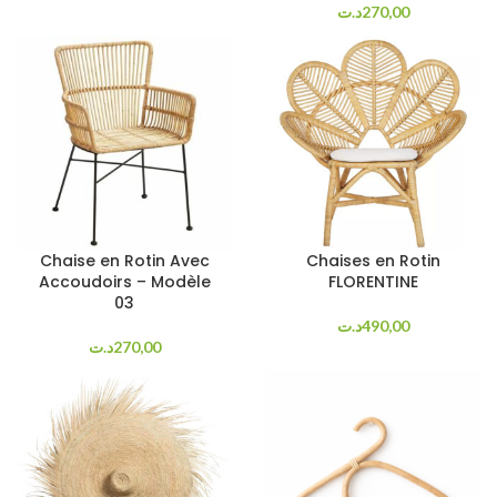
د.ت
270,00
Chaise en Rotin Avec
Chaises en Rotin
Accoudoirs – Modèle
FLORENTINE
03
د.ت
490,00
د.ت
270,00