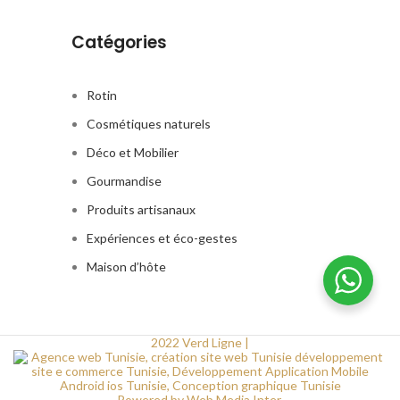
personnaliser la couleur du
rotin pour correspondre
Catégories
parfaitement à votre décor.
Rotin
Cosmétiques naturels
Déco et Mobilier
Gourmandise
Produits artisanaux
Expériences et éco-gestes
Maison d’hôte
2022 Verd Ligne |
Powered by Web Media Inter.