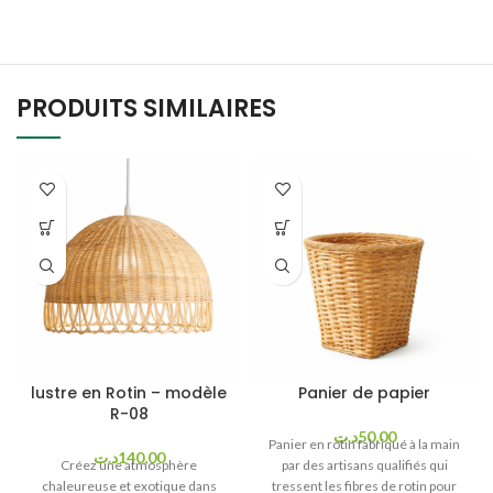
PRODUITS SIMILAIRES
lustre en Rotin – modèle
Panier de papier
R-08
د.ت
50,00
Panier en rotin fabriqué à la main
د.ت
140,00
Créez une atmosphère
par des artisans qualifiés qui
chaleureuse et exotique dans
tressent les fibres de rotin pour