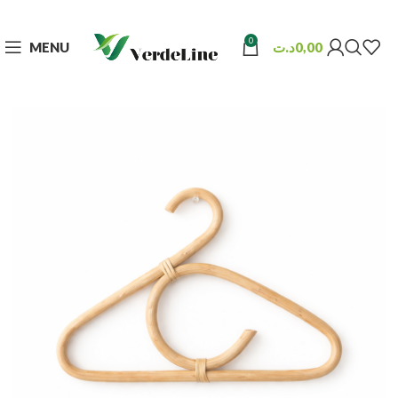
0
MENU
د.ت
0,00