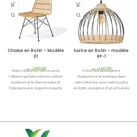
Chaise en Rotin – Modèle
lustre en Rotin – modèle
01
RF-1
د.ت
240,00
د.ت
160,00
Notre chaise en rotin incarne
Créez une atmosphère
l’alliance parfaite entre le confort
chaleureuse et exotique dans
moderne et le charme naturel.
votre intérieur avec notre Lustre
Fabriquée avec expertise à partir
en Rotin, une pièce d'art artisanale
de rotin de qualité supérieure,
en provenance d'Indonésie.
cette chaise offre une touche
Caractéristiques :
d’élégance bohème à tout espace.
Matériau de Qualité :
Fabriqué
Caractéristiques
à partir de rotin indonésien de
première qualité, ce lustre
Principales :
incarne la durabilité et la
beauté naturelle.
Matériau :
Rotin de haute qualité