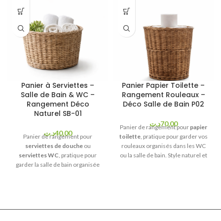
Panier à Serviettes –
Panier Papier Toilette –
Salle de Bain & WC –
Rangement Rouleaux –
Rangement Déco
Déco Salle de Bain P02
Naturel SB-01
د.ت
70,00
Panier de rangement pour
papier
د.ت
40,00
Panier de rangement pour
toilette
, pratique pour garder vos
serviettes de douche
ou
rouleaux organisés dans les WC
serviettes WC
, pratique pour
ou la salle de bain. Style naturel et
garder la salle de bain organisée
déco, idéal près du lavabo ou du
avec une touche déco naturelle.
toilette.
Livraison en Tunisie
Idéal sur étagère, meuble lavabo
selon vos condition
ou près du toilette.
Livraison en
Tunisie
selon vos conditions.