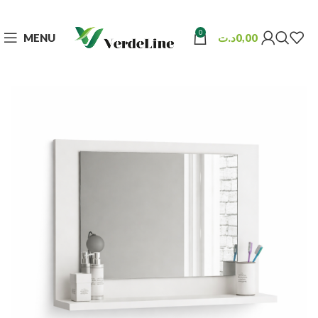
0
MENU
د.ت
0,00