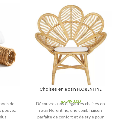
Chaises en Rotin FLORENTINE
lu
د.ت
490,00
ronds de
Découvrez nos élégantes chaises en
Bi
us pouvez
rotin Florentine, une combinaison
su
uel
plus
parfaite de confort et de style pour
cha
:
nds de
votre espace de vie.
Caractéristiques :
avec 
3,00د.ت.
ources
Matériaux de Qualité : Fabriquées à
p