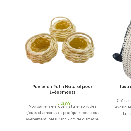
Panier en Rotin Naturel pour
lust
Événements
Créez u
د.ت
3,00
Nos paniers en rotin naturel sont des
exotique
ajouts charmants et pratiques pour tout
Lust
événement. Mesurant 7 cm de diamètre,
artisan
ces petits paniers sont parfaits pour