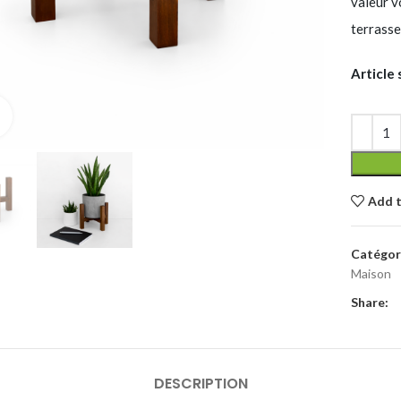
valeur v
terrasse
Article
Click to enlarge
Add t
Catégori
Maison
Share:
DESCRIPTION