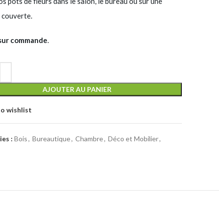
os pots de fleurs dans le salon, le bureau ou sur une
 couverte.
 sur commande
.
AJOUTER AU PANIER
o wishlist
es :
Bois
,
Bureautique
,
Chambre
,
Déco et Mobilier
,