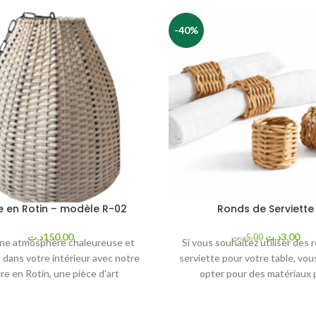
-40%
re en Rotin – modèle R-02
Ronds de Serviette
Le
Le
د.ت
150,00
د.ت
3,00
د.ت
5,00
ne atmosphère chaleureuse et
Si vous souhaitez utiliser des 
prix
prix
 dans votre intérieur avec notre
serviette pour votre table, vo
initial
act
re en Rotin, une pièce d'art
opter pour des matériaux 
était :
est 
ale en provenance d'Indonésie.
écologiques tels que des ro
5,00د.ت.
Caractéristiques :
serviette en rotin issu de s