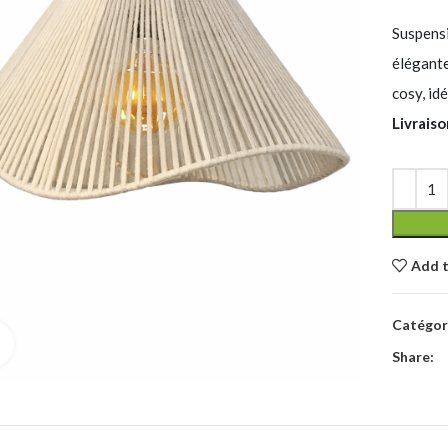
Suspens
élégante
cosy, id
Livraiso
Add t
Catégori
Click to enlarge
Share: