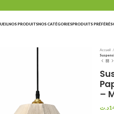
UEIL
NOS PRODUITS
NOS CATÉGORIES
PRODUITS PRÉFÉRÉS
Accueil
Suspensi
Su
Pap
– 
د.ت
1