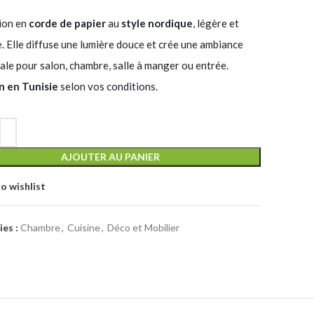
ion en
corde de papier
au
style nordique
, légère et
. Elle diffuse une lumière douce et crée une ambiance
éale pour salon, chambre, salle à manger ou entrée.
n en Tunisie
selon vos conditions.
AJOUTER AU PANIER
o wishlist
es :
Chambre
,
Cuisine
,
Déco et Mobilier