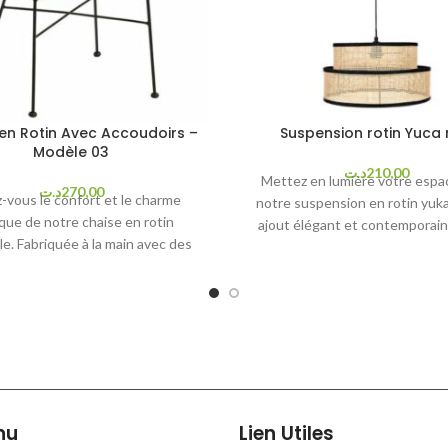
en Rotin Avec Accoudoirs –
Suspension rotin Yuca 
Modèle 03
د.ت
210,00
Mettez en lumière votre espa
د.ت
270,00
-vous le confort et le charme
notre suspension en rotin yuka
que de notre chaise en rotin
ajout élégant et contemporain
le. Fabriquée à la main avec des
décoration intérieure.
Caractér
ux de qualité supérieure, cette
principales :
ous offrira un siège confortable
Matériau principal : Rotin n
 durabilité exceptionnelle. Son
première qualité
ign intemporel s'intègrera
Dimensions :
ment à votre intérieur ou à votre
asse. Avec sa légèreté et sa
Profondeur : 35 c
ce, cette chaise est idéale pour
Hauteur : 19 cm
nts de détente et les réunions
nu
Lien Utiles
Longueur : 35 cm
iales en famille ou entre amis.