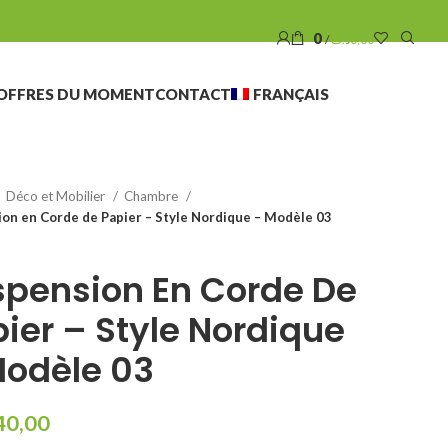
0
/
د.ت
0,00
OFFRES DU MOMENT
CONTACT
FRANÇAIS
Déco et Mobilier
Chambre
on en Corde de Papier – Style Nordique – Modèle 03
spension En Corde De
ier – Style Nordique
Modèle 03
40,00