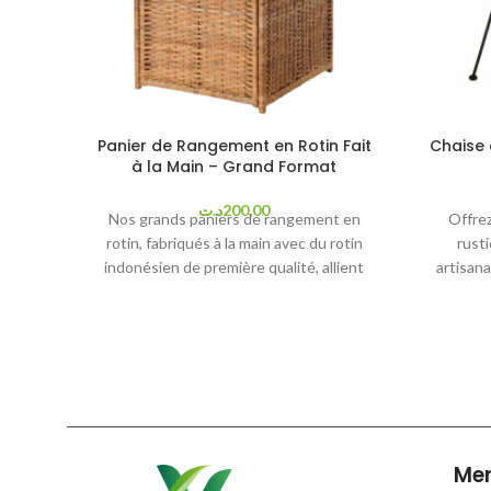
Panier de Rangement en Rotin Fait
Chaise 
à la Main – Grand Format
د.ت
200,00
Nos grands paniers de rangement en
Offrez
rotin, fabriqués à la main avec du rotin
rusti
indonésien de première qualité, allient
artisana
artisanat exceptionnel et fonctionnalité.
matéria
Ces paniers spacieux sont parfaits pour
chaise v
stocker une variété d'articles tels que
et une
des vêtements, des jouets, des livres,
des
des serviettes et des articles de
parfaite
toilette, tout en ajoutant une touche
terr
naturelle et bohème à votre espace.
résistan
Caractéristiques
les mome
Me
conviv