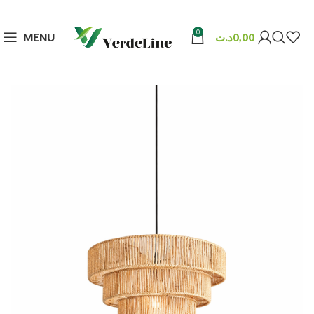
0
MENU
د.ت
0,00