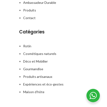
Ambassadeur Durable
Soucieux de répondre à vos
Couleur Personnalisée :
préférences esthétiques, nous
Produits
Soucieux de répondre à vos
offrons la possibilité de
préférences esthétiques, nous
personnaliser la couleur du
Contact
offrons la possibilité de
rotin pour correspondre
personnaliser la couleur du
parfaitement à votre décor.
rotin pour correspondre
Catégories
parfaitement à votre décor.
Rotin
Cosmétiques naturels
Déco et Mobilier
Gourmandise
Produits artisanaux
Expériences et éco-gestes
Maison d’hôte