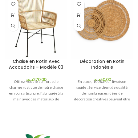
Chaise en Rotin Avec
Décoration en Rotin
Accoudoirs – Modèle 03
Indonésie
د.ت
270,00
د.ت
50,00
Offrez-vous le confort et le
En stock, 100% neuf, livraison
charme rustique de notre chaise
rapide , Service client de qualité.
en rotin artisanale. Fabriquée à la
de nombreuses idées de
main avec des matériaux de
décoration créatives peuvent être
qualité supérieure, cette chaise
mises en œuvre, pour un exemple
vous offrira un siège confortable
de décoration murale élégante.
et une durabilité exceptionnelle.
Son design intemporel s'intègrera
parfaitement à votre intérieur ou à
votre terrasse. Avec sa légèreté et