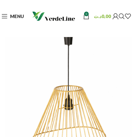
0
MENU
د.ت
0,00