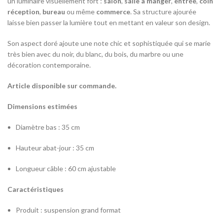
un luminaire visuellement fort :
salon
,
salle à manger
,
entrée
,
coin
réception
,
bureau
ou même
commerce
. Sa structure ajourée
laisse bien passer la lumière tout en mettant en valeur son design.
Son aspect doré ajoute une note chic et sophistiquée qui se marie
très bien avec du noir, du blanc, du bois, du marbre ou une
décoration contemporaine.
Article disponible sur commande.
Dimensions estimées
Diamètre bas : 35 cm
Hauteur abat-jour : 35 cm
Longueur câble : 60 cm ajustable
Caractéristiques
Produit : suspension grand format