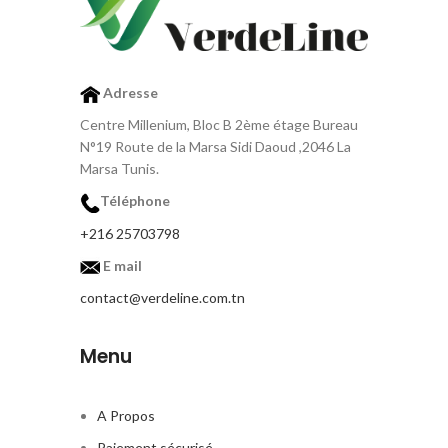
sa résistance, cette chaise est
idéale pour les moments de
détente et les réunions
conviviales en famille ou entre
amis. Couleur : Beige Détails
Adresse
techniques : Poids : 6.3kg
Dimensions: - Longueur : 64 cm -
Centre Millenium, Bloc B 2ème étage Bureau
Profondeur : 54,5 cm - Hauteur :
N°19 Route de la Marsa Sidi Daoud ,2046 La
88,5 cm Commandez dès
Marsa Tunis.
maintenant et découvrez le plaisir
de vous asseoir dans une chaise
Téléphone
en rotin de qualité supérieure
+216 25703798
E mail
contact@verdeline.com.tn
Menu
A Propos
Paiement sécurisé